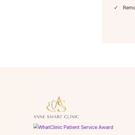
✓
Remoç