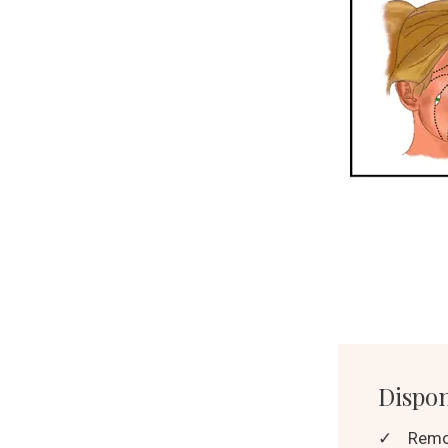
Dispon
✓
Remoç