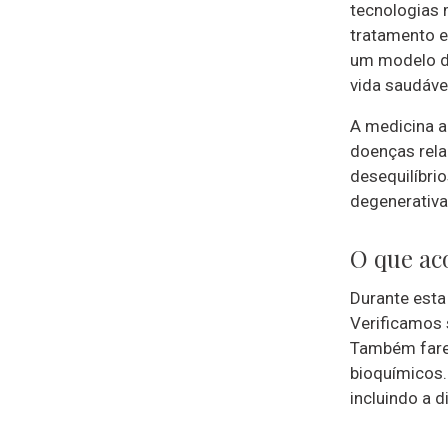
tecnologias 
tratamento e
um modelo de
vida saudáve
A medicina a
doenças rela
desequilíbri
degenerativa
O que ac
Durante esta
Verificamos s
Também fare
bioquímicos.
incluindo a d