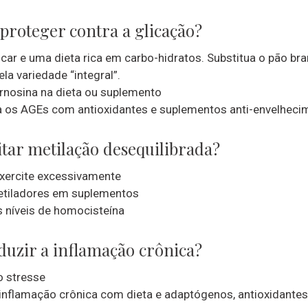
proteger contra a glicação?
úcar e uma dieta rica em carbo-hidratos. Substitua o pão bra
la variedade “integral”.
nosina na dieta ou suplemento
os AGEs com antioxidantes e suplementos anti-envelheci
tar metilação desequilibrada?
xercite excessivamente
tiladores em suplementos
 níveis de homocisteína
uzir a inflamação crônica?
o stresse
 inflamação crônica com dieta e adaptógenos, antioxidante