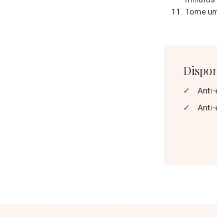
Tome um 
Dispon
✓
Anti-
✓
Anti-