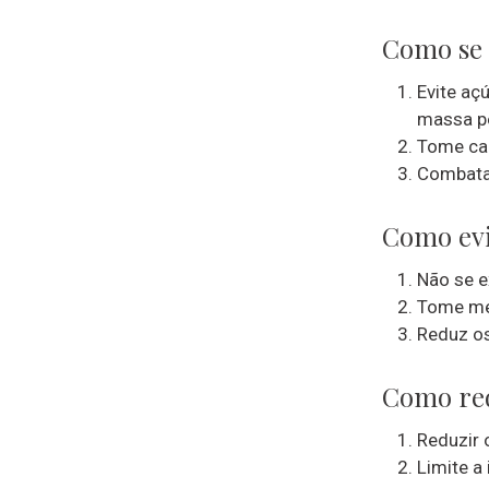
Como se 
Evite aç
massa pe
Tome car
Combata 
Como evi
Não se e
Tome me
Reduz os
Como red
Reduzir 
Limite a