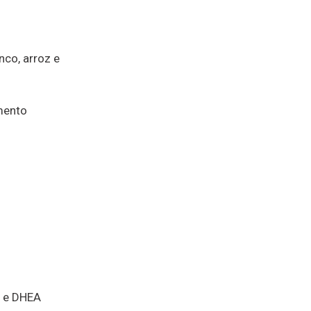
nco, arroz e
mento
s e DHEA