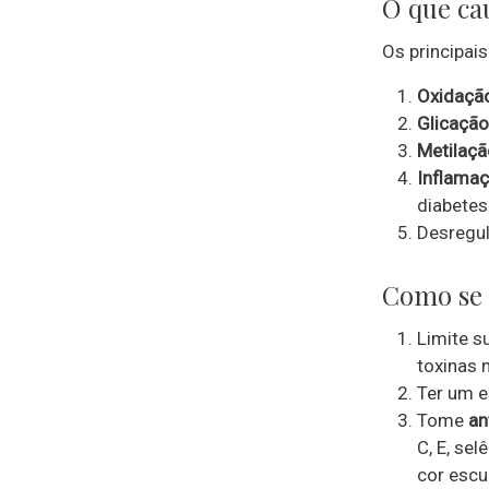
O que ca
Os principai
Oxidaçã
Glicação
Metilaçã
Inflamaç
diabetes
Desregu
Como se p
Limite su
toxinas 
Ter um e
Tome
an
C, E, sel
cor escu