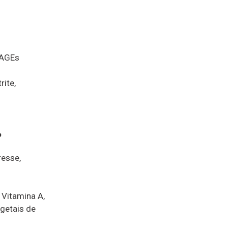
 AGEs
rite,
?
resse,
 Vitamina A,
egetais de