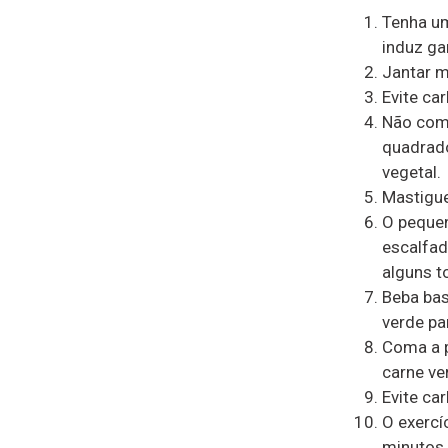
Tenha um
induz ga
Jantar m
Evite ca
Não coma
quadrado
vegetal.
Mastigue
O pequen
escalfad
alguns t
Beba bas
verde pa
Coma a pr
carne ve
Evite ca
O exercí
minutos 