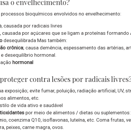
usa o envelhecimento?
s processos bioquímicos envolvidos no envelhecimento:
o
, causada por radicais livres
, causada por açúcares que se ligam a proteínas formando
o
desequilibrada Mas também:
ão crônica
; causa demência, espessamento das artérias, art
 e desequilíbrio hormonal.
lação
hormonal
roteger contra lesões por radicais livres
a exposição; evite fumar, poluição, radiação artificial, UV, st
nos alimentos, etc.
stilo de vida ativo e saudável
tioxidantes
por meio de alimentos / dietas ou suplementos:
ênio, coenzima Q10, isoflavonas, luteína, etc. Coma frutas, v
ra, peixes, carne magra, ovos.