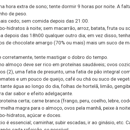
a hora extra de sono; tente dormir 9 horas por noite. A fal
nho de peso.
ais cedo; sem comida depois das 21:00.
rbo-hidratos à noite; sem macarrão, arroz, batata, fruta ou
 depois das 18h00 qualquer outro dia; em vez disso, tenh
s de chocolate amargo (70% ou mais) mais um suco de ma
 corretamente, tente mastigar o dobro do tempo.
o almoço deve ser rico em proteínas saudáveis; ovos cozi
os (2), uma fatia de presunto, uma fatia de pão integral com
omates e um pouco de queijo, café ou chá ou suco de veget
tante água ao longo do dia, folhas de hortelã, limão, gengib
ra dar sabor e efeito adelgaçante.
oteína certa; carne branca (frango, peru, coelho, lebre, codo
rmelha magra para o almoço, ovos pela manhã, peixe à noite
rbo-hidratos, açúcar e doces.
cio é essencial; caminhar, subir escadas, ir ao ginásio, etc.
após cada refeição, se possível.