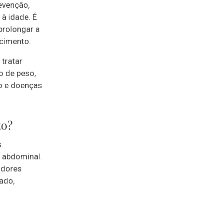
evenção,
à idade. É
prolongar a
ecimento.
tratar
o de peso,
o e doenças
to?
.
a abdominal.
adores
ado,