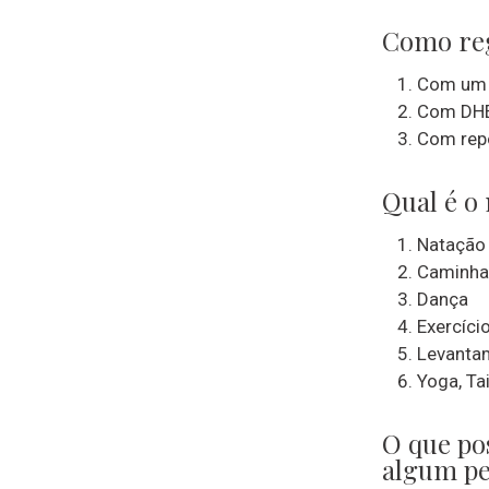
Como reg
Com um es
Com DHE
Com repo
Qual é o
Natação
Caminha
Dança
Exercíci
Levanta
Yoga, Tai
O que po
algum pe