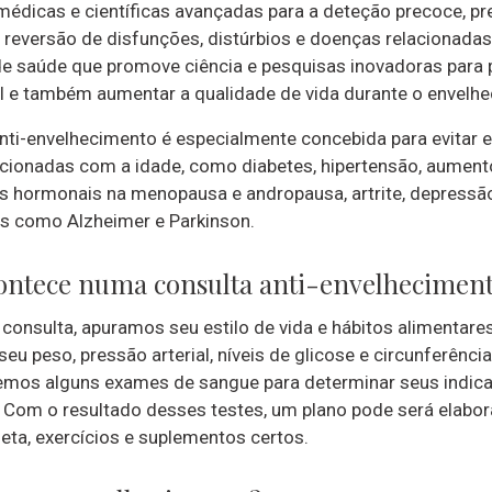
médicas e científicas avançadas para a deteção precoce, pr
 reversão de disfunções, distúrbios e doenças relacionadas 
 saúde que promove ciência e pesquisas inovadoras para 
l e também aumentar a qualidade de vida durante o envelh
nti-envelhecimento é especialmente concebida para evitar e 
cionadas com a idade, como diabetes, hipertensão, aument
os hormonais na menopausa e andropausa, artrite, depressã
s como Alzheimer e Parkinson.
ontece numa consulta anti-envelhecimen
 consulta, apuramos seu estilo de vida e hábitos alimentares
eu peso, pressão arterial, níveis de glicose e circunferênci
mos alguns exames de sangue para determinar seus indic
 Com o resultado desses testes, um plano pode será elabor
ieta, exercícios e suplementos certos.