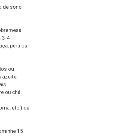
ta de sono
 sobremesa
a 3-4
çã, pêra ou
dos ou
 azeite,
ais.
re ou chá
rna, etc.) ou
.
 Caminhe 15